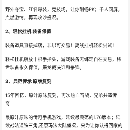
野外夺宝、红名爆装，竞技场，让你酣畅PK；千人同屏，
点燃激情，再现攻沙盛况。
2、轻松挂机 装备保值
装备道具直接掉落，非绑可交易！离线挂机轻松尝试！
轻松挂机解放十根手指头，游戏装备无绑定自在交易，稀
世装备永久保值，屠龙裁决谁和争锋。
3、典范传承 原版复刻
15年回忆，原汁原味复刻，再次热血奋战，兄弟共造传
奇！
最原汁原味的传奇手机游戏，延续最典范的1.76版本；延
续战法道铁三角,还原玛法大陆盛况，只为让你认得回家的