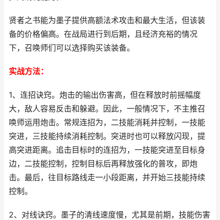
贤者之书能为墨子提供高额法术攻击和最大生活，但该装
备的价格偏高。在战局进行到后期，且经济充裕的情况
下，召唤师们可以选择购买该装备。
实战方法：
1、连招诀窍。炮击的输出伤害高，但在释放时前摇幅度
大，敌人容易反击和躲避。因此，一般情况下，不主推召
唤师运用炮击。常规连招为，二技能消耗并控制，一技能
突进，三技能持续消耗控制。突进时也可以释放闪现，提
高突进距离。追击目标时的连招为，一技能突进至目标身
边，二技能控制，控制目标后再释放强化的普攻，即炮
击。最后，往目标路线走一小段距离，并开始三技能持续
控制。
2、对线诀窍。墨子的清线速度慢，尤其是前期，技能伤害