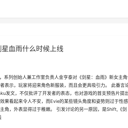
剑星血雨什么时候上线
。近日，系列创始人兼工作室负责人金亨泰对《剑星：血雨》新女主角
者表示，玩家将迎来角色新服装，而且会更具吸引力。 此番言
aku发文，不仅批评了开发者的表态，也对游戏的首支预告片提
效果看起来令人不安，而Evie的某些镜头角度和姿势则过于性感
角，外表显得过于稚嫩。 引发讨论的另一原因，是Shift,《剑
线