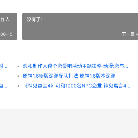
制作人
没有了！
-06-15
下一篇 
《剑星：血雨》女主再被攻击 剑星血雨什么时候上线
恋和制作人谈个恋爱吧活动主题策略 动漫:恋与制作人
原神1.6新版深渊配队打法 原神1.6版本深渊
卡厄思梦境自我意识点数如何玩 卡厄思梦境自我意识技能是随机出现吗
《神鬼寓言4》可和1000名NPC恋爱 神鬼寓言4女主角