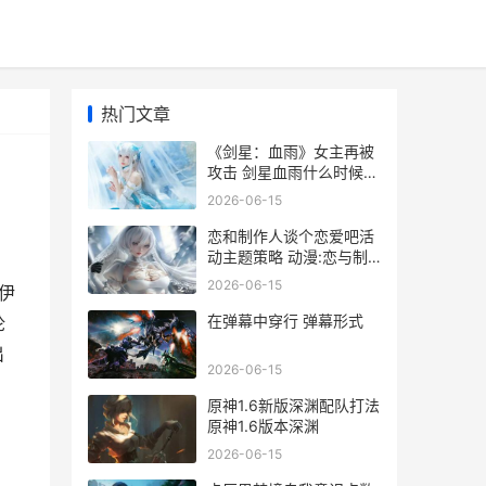
热门文章
《剑星：血雨》女主再被
攻击 剑星血雨什么时候上
线
2026-06-15
恋和制作人谈个恋爱吧活
动主题策略 动漫:恋与制
作人
2026-06-15
伊
在弹幕中穿行 弹幕形式
论
出
2026-06-15
原神1.6新版深渊配队打法
原神1.6版本深渊
2026-06-15