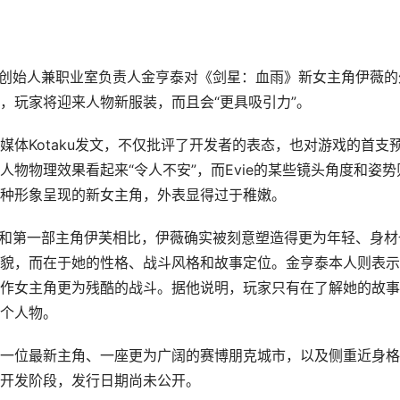
，系列创始人兼职业室负责人金亨泰对《剑星：血雨》新女主角伊薇的
，玩家将迎来人物新服装，而且会“更具吸引力”。
体Kotaku发文，不仅批评了开发者的表态，也对游戏的首支
物物理效果看起来“令人不安”，而Evie的某些镜头角度和姿势
种形象呈现的新女主角，外表显得过于稚嫩。
确认：和第一部主角伊芙相比，伊薇确实被刻意塑造得更为年轻、身材
貌，而在于她的性格、战斗风格和故事定位。金亨泰本人则表示
比原作女主角更为残酷的战斗。据他说明，玩家只有在了解她的故
个人物。
一位最新主角、一座更为广阔的赛博朋克城市，以及侧重近身格
开发阶段，发行日期尚未公开。