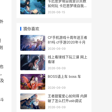
卡厄思梦境自我意识点数
如何玩 卡厄思梦境自我意
识技能是随机出现吗
2026-06-15
外
猜你喜欢
CF手机游戏十周年送王者
预
81吗 cf手游2020年十月
则
2026-06-09
线上看球线下玩三谋 网上
看球
也
2026-06-09
，
BOSS请上车 boss 车
事及
2026-06-09
王者甜蜜爱心如何得 内屏
斗
破了怎么打开usb调试
2026-06-09