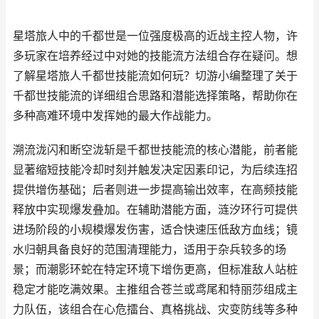
星塔旅人中的千都世是一位强度极高的近战主控人物，许
多玩家在培养经过中对她的技能流方法组合存在疑问。想
了解星塔旅人千都世技能流如何玩？切游小编整理了关于
千都世技能流的详细组合思路和潜能选择策略，帮助你在
多种高难环境中发挥她的最大作战能力。
溯流泷闪和断空泷斩是千都世技能流的核心潜能，前者能
显著缩短技能冷却时刻并触发决定因素印记，为后续连招
提供增伤基础；后者则进一步提高输出效率，在高频技能
释放中实现爆发叠加。在辅助潜能方面，涟汐环行可提供
进场阶段的小规模爆发伤害，适合快速压低敌方血线；镜
水归朝具备良好的范围清理能力，适用于杂兵较多的场
景；而潮影环蛇在特定环境下增伤更高，但标准敌人站桩
稳定才能吃满效果。主推组合苍兰或鸢尾和特丽莎组成主
力队伍，该组合在心危擂台、真格挑战、灾变防线等多种