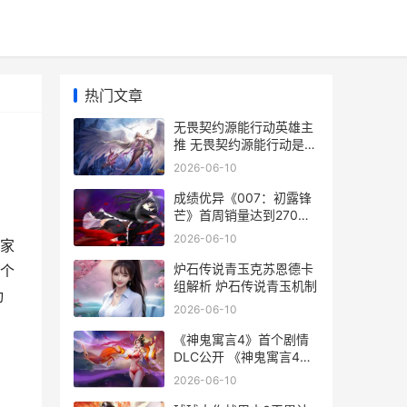
热门文章
无畏契约源能行动英雄主
推 无畏契约源能行动是什
么意思啊
2026-06-10
成绩优异《007：初露锋
芒》首周销量达到270万
份 成绩优异对吗
2026-06-10
家
炉石传说青玉克苏恩德卡
个
组解析 炉石传说青玉机制
动
2026-06-10
《神鬼寓言4》首个剧情
DLC公开 《神鬼寓言4》
实机重燃粉丝热情
2026-06-10