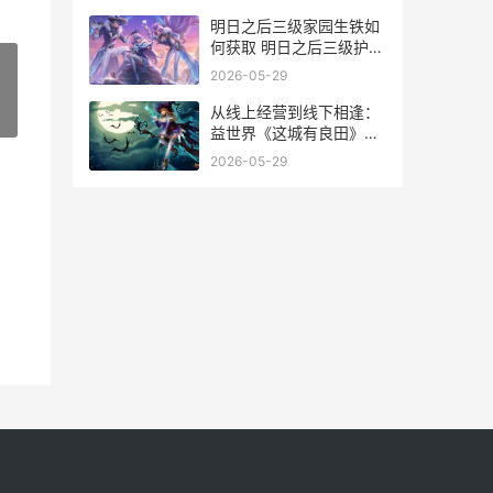
明日之后三级家园生铁如
何获取 明日之后三级护甲
图谱
2026-05-29
从线上经营到线下相逢：
»
益世界《这城有良田》玩
家见面会圆满落幕 线上经
2026-05-29
营是什么意思