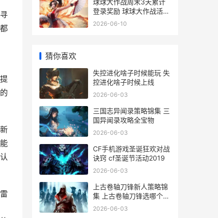
球球大作战周末3天累计
登录奖励 球球大作战活动
寻
时间
2026-06-10
都
猜你喜欢
失控进化啥子时候能玩 失
提
控进化啥子时候上线
的
2026-06-03
三国志异闻录策略锦集 三
国异闻录攻略全宝物
新
2026-06-03
能
CF手机游戏圣诞狂欢对战
认
诀窍 cf圣诞节活动2019
2026-06-03
上古卷轴刀锋新人策略锦
雷
集 上古卷轴刀锋选哪个厉
害
2026-06-03