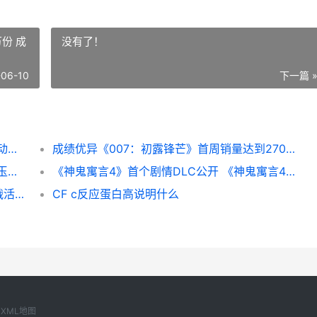
份 成
没有了！
-06-10
下一篇 
无畏契约源能行动英雄主推 无畏契约源能行动是什么意思啊
成绩优异《007：初露锋芒》首周销量达到270万份 成绩优异对吗
炉石传说青玉克苏恩德卡组解析 炉石传说青玉机制
《神鬼寓言4》首个剧情DLC公开 《神鬼寓言4》实机重燃粉丝热情
球球大作战周末3天累计登录奖励 球球大作战活动时间
CF c反应蛋白高说明什么
XML地图