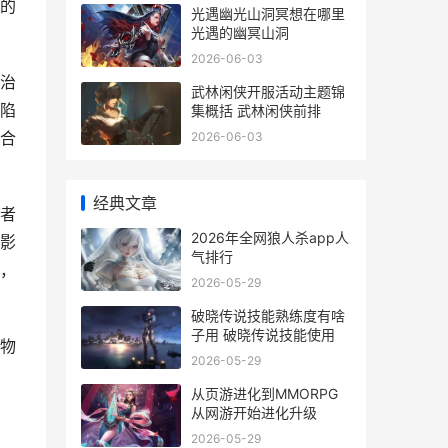
的
光遇幽光山洞冥想在哪里
光遇的幽冥山洞
2026-06-03
治
武林闲侠开服活动主题锦
陷
集概括 武林闲侠前排
合
2026-06-03
经典文章
者
2026年全网狼人杀app人
影
气排行
，
2026-05-29
破晓传说技能熟练度有啥
子用 破晓传说技能使用
物
2026-05-29
从页游进化到MMORPG
从网游开始进化升级
2026-05-29