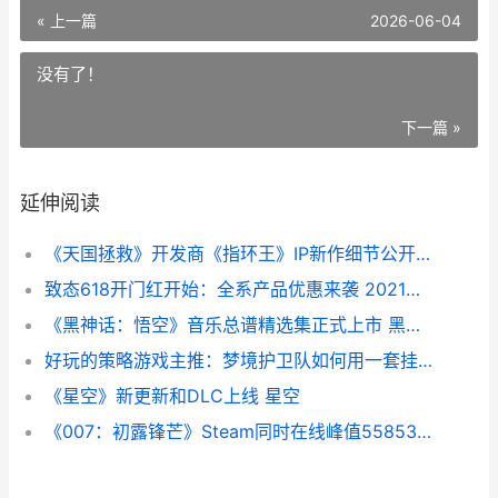
« 上一篇
2026-06-04
没有了！
下一篇 »
延伸阅读
《天国拯救》开发商《指环王》IP新作细节公开 天国拯救f1
致态618开门红开始：全系产品优惠来袭 2021开门红致辞
《黑神话：悟空》音乐总谱精选集正式上市 黑神话悟空电影完整版免费观看
好玩的策略游戏主推：梦境护卫队如何用一套挂件系统从头定义“策略”的含金量 好玩的策略游戏手游排行榜前十名
《星空》新更新和DLC上线 星空
《007：初露锋芒》Steam同时在线峰值55853人 007初露锋芒开发商