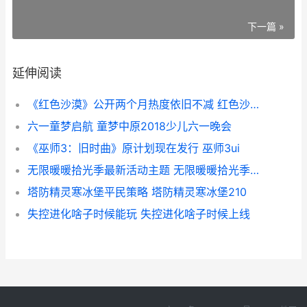
下一篇 »
延伸阅读
《红色沙漠》公开两个月热度依旧不减 红色沙漠公测
六一童梦启航 童梦中原2018少儿六一晚会
《巫师3：旧时曲》原计划现在发行 巫师3ui
无限暖暖拾光季最新活动主题 无限暖暖拾光季艾莉森的旅行小铺怎么过去
塔防精灵寒冰堡平民策略 塔防精灵寒冰堡210
失控进化啥子时候能玩 失控进化啥子时候上线