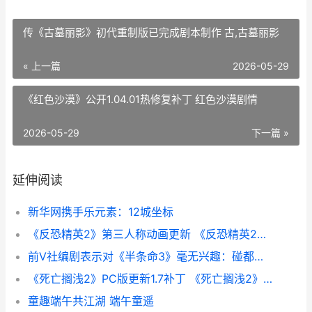
传《古墓丽影》初代重制版已完成剧本制作 古,古墓丽影
« 上一篇
2026-05-29
《红色沙漠》公开1.04.01热修复补丁 红色沙漠剧情
2026-05-29
下一篇 »
延伸阅读
新华网携手乐元素：12城坐标
《反恐精英2》第三人称动画更新 《反恐精英2》直接安装游戏
前V社编剧表示对《半条命3》毫无兴趣：碰都不想碰
《死亡搁浅2》PC版更新1.7补丁 《死亡搁浅2》PC修改器
童趣端午共江湖 端午童遥