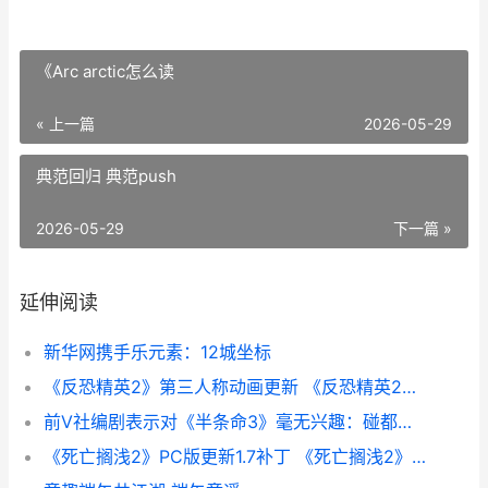
《Arc arctic怎么读
« 上一篇
2026-05-29
典范回归 典范push
2026-05-29
下一篇 »
延伸阅读
新华网携手乐元素：12城坐标
《反恐精英2》第三人称动画更新 《反恐精英2》直接安装游戏
前V社编剧表示对《半条命3》毫无兴趣：碰都不想碰
《死亡搁浅2》PC版更新1.7补丁 《死亡搁浅2》PC修改器