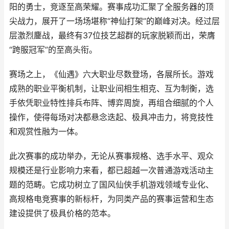
阳的勇士，竞逐至高荣耀。赛事成功汇聚了全服务器的顶
尖战力，展开了一场场堪称“神仙打架”的巅峰对决。经过层
层激烈鏖战，最终有37位技艺超群的玩家脱颖而出，荣膺
“跨服冠军”的至高头衔。
赛场之上，《仙遇》六大职业尽数登场，各展所长。游戏
成熟的职业平衡机制，让职业间相生相克、互为制衡，选
手依凭职业特性排兵布阵、博弈周旋，再组合细腻的个人
操作，使得每场对决都悬念迭起、极具冲击力，将竞技性
和观赏性融为一体。
此次赛事的成功举办，无论从赛事规格、选手水平、观众
规模还是行业影响力来看，都已超越一次普通游戏活动主
题的范畴。它成功树立了国风仙侠手机游戏领域专业化、
高规格电竞赛事的新标杆，为同类产品的赛事运营和生态
建设提供了极具价格的范本。