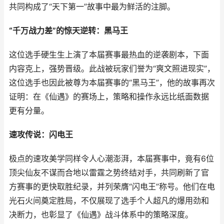
共同构成了“天下第一”故事中最为鲜活的注脚。
“千万战力差”的惊天逆转：黑马王
这位选手硬生生上演了本届赛事最热血的逆袭剧本，下面
内容克上，强势晋级。此战被玩家们誉为“爽文照进现实”，
这位选手也因此被尊为本届赛事的“黑马王”，他的故事再次
证明：在《仙遇》的赛场上，策略和操作永远比纸面数据
更有分量。
速攻传说：闪电王
极点的速攻美学同样令人心潮澎湃，本届赛事中，竟有6位
顶尖仙友不谋而合地以雷霆之势终结对手，共同刷新了官
方赛事的更快取胜纪录，并列荣膺“闪电王”称号。他们在电
光石火间奠定胜局，不仅展现了选手个人超凡的爆用劲和
决断力，也彰显了《仙遇》战斗体系中的策略深度。