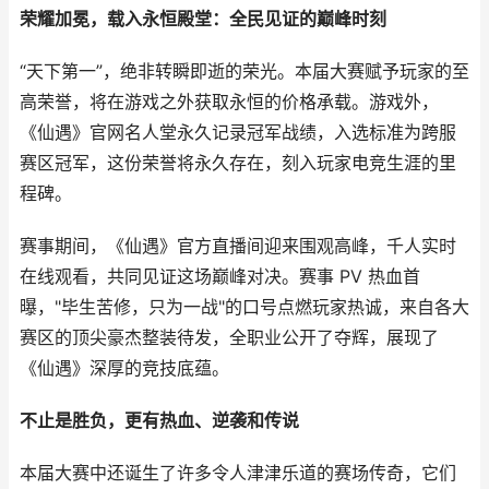
荣耀加冕，载入永恒殿堂：全民见证的巅峰时刻
“天下第一”，绝非转瞬即逝的荣光。本届大赛赋予玩家的至
高荣誉，将在游戏之外获取永恒的价格承载。游戏外，
《仙遇》官网名人堂永久记录冠军战绩，入选标准为跨服
赛区冠军，这份荣誉将永久存在，刻入玩家电竞生涯的里
程碑。
赛事期间，《仙遇》官方直播间迎来围观高峰，千人实时
在线观看，共同见证这场巅峰对决。赛事 PV 热血首
曝，"毕生苦修，只为一战"的口号点燃玩家热诚，来自各大
赛区的顶尖豪杰整装待发，全职业公开了夺辉，展现了
《仙遇》深厚的竞技底蕴。
不止是胜负，更有热血、逆袭和传说
本届大赛中还诞生了许多令人津津乐道的赛场传奇，它们