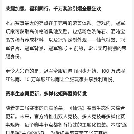
荣耀加冕，福利同行，千万奖池引爆全服狂欢
本届赛事最大的亮点在于完善的荣誉体系。游戏内，冠军
玩家可获取高价格道具池奖励，包括粉色洗练石、混沌宝
晶等稀有养成材料，以及冠军定制外观——仙气特效、冠
军名片、冠军背景、冠军称号 + 前缀，彰显无可挑剔的荣
耀身份。
更令人兴奋的是，冠军全服红包雨同步开始，100 万跨服
红包雨、10 万单服红包雨让全服玩家共享胜利喜悦。
赛事生态再更新，多样化矩阵蓄势待发
随着第二届赛事的圆满落幕，《仙遇》赛事生态迎来综合
更新。未来，官方将推出双人竞技、多人竞技等多样化赛
事矩阵，每个赛事节点都将有特殊的主题化包装。本届"逐
日争辉"主题的成功，为后续赛事奠定了坚实基础。