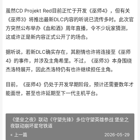
虽然CD Projekt Red目前正忙于开发《巫师4》，但有关
《巫师3》将推出最新DLC内容的听说已流传多时。此次官
方突然公布举办《血和酒》周年直播，令不少玩家猜测，
这或许正是新内容正式公开了的场合。
据听说，若新DLC确实存在，其剧情也许将连接至《巫师
4》的事件，并涉及主角希里。不过，《巫师3》本身围绕
杰洛特展开，因此杰洛特仍有也许继续担任主角。
目前，《巫师4》仍处于开发早期阶段，预计还需要数年才
能面世，甚至也许延期至下一代主机平台。
《堡垒之夜》联动《守望先锋》多位守望英雄参战 堡垒之
夜联动崩坏星穹铁道
« 上一篇
2026-05-29