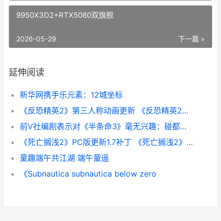
9950X3D2+RTX5080双旗舰
2026-05-29
下一篇 »
延伸阅读
新华网携手乐元素：12城坐标
《反恐精英2》第三人称动画更新 《反恐精英2》直接安装游戏
前V社编剧表示对《半条命3》毫无兴趣：碰都不想碰
《死亡搁浅2》PC版更新1.7补丁 《死亡搁浅2》PC修改器
童趣端午共江湖 端午童遥
《Subnautica subnautica below zero