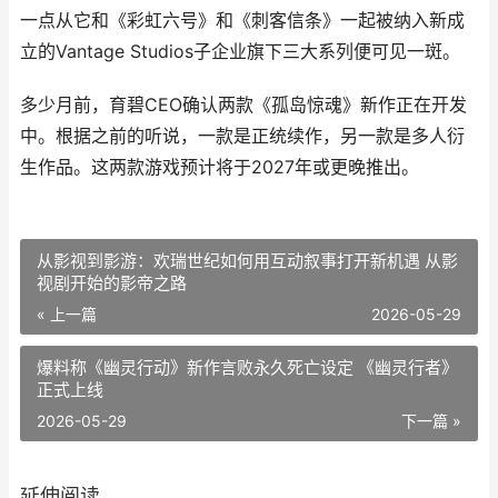
一点从它和《彩虹六号》和《刺客信条》一起被纳入新成
立的Vantage Studios子企业旗下三大系列便可见一斑。
多少月前，育碧CEO确认两款《孤岛惊魂》新作正在开发
中。根据之前的听说，一款是正统续作，另一款是多人衍
生作品。这两款游戏预计将于2027年或更晚推出。
从影视到影游：欢瑞世纪如何用互动叙事打开新机遇 从影
视剧开始的影帝之路
« 上一篇
2026-05-29
爆料称《幽灵行动》新作言败永久死亡设定 《幽灵行者》
正式上线
2026-05-29
下一篇 »
延伸阅读