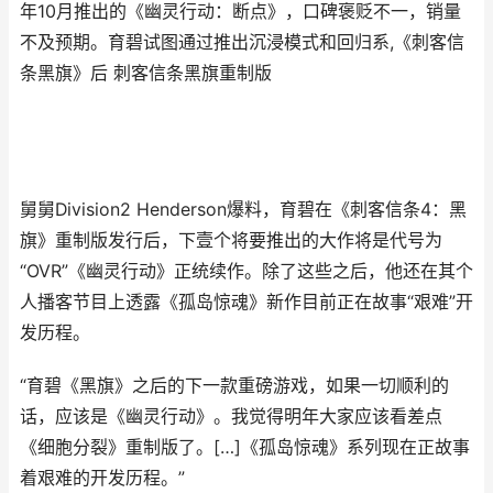
年10月推出的《幽灵行动：断点》，口碑褒贬不一，销量
不及预期。育碧试图通过推出沉浸模式和回归系,《刺客信
条黑旗》后 刺客信条黑旗重制版
舅舅Division2 Henderson爆料，育碧在《刺客信条4：黑
旗》重制版发行后，下壹个将要推出的大作将是代号为
“OVR”《幽灵行动》正统续作。除了这些之后，他还在其个
人播客节目上透露《孤岛惊魂》新作目前正在故事“艰难”开
发历程。
“育碧《黑旗》之后的下一款重磅游戏，如果一切顺利的
话，应该是《幽灵行动》。我觉得明年大家应该看差点
《细胞分裂》重制版了。[…]《孤岛惊魂》系列现在正故事
着艰难的开发历程。”