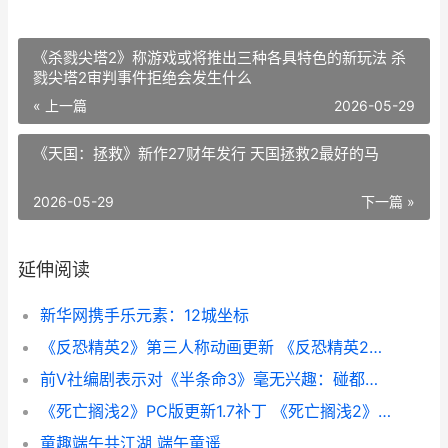
《杀戮尖塔2》称游戏或将推出三种各具特色的新玩法 杀
戮尖塔2审判事件拒绝会发生什么
« 上一篇
2026-05-29
《天国：拯救》新作27财年发行 天国拯救2最好的马
2026-05-29
下一篇 »
延伸阅读
新华网携手乐元素：12城坐标
《反恐精英2》第三人称动画更新 《反恐精英2》直接安装游戏
前V社编剧表示对《半条命3》毫无兴趣：碰都不想碰
《死亡搁浅2》PC版更新1.7补丁 《死亡搁浅2》PC修改器
童趣端午共江湖 端午童遥