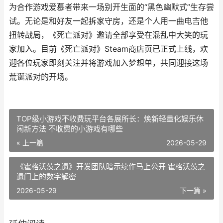
为合作游戏爱慕者带来一场别开生面的“黑色幽默式”生存尝
试。无论是和好友一起拆家守房，还是个人用一曲电吉他
扭转战局，《死亡派对》邀请全部享受在混乱中大笑的玩
家加入。目前《死亡派对》Steam商店页已正式上线，欢
迎各位玩家即刻关注并将游戏加入梦想单，共同迎接这场
荒诞派对的开场。
TOP级小游戏不收费玩平台各展所长：焕新轻量化娱乐休
闲新方法 不收费的小游戏有哪些
« 上一篇
2026-05-29
《霍格沃茨之遗》开发团队暗示续作马上公开 霍格沃茨之
遗门上的数字解密
2026-05-29
下一篇 »