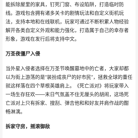
能拆除屋里的家具，钉死门窗、布设陷阱，打造临时防
线。游戏包含拥有诸多关卡的剧情玩法和自定义街机玩
法，支持本地和在线联机，玩家可通过不断积累人物经验
解开各类自定义外观和能力强化，打造属于自己的幸存者
形象，游戏在发行后将支持中文。
万圣夜僵尸入侵
当外星入侵者选择在万圣节唤醒墓地中的亡者，大家却都
以为街上游荡的是“装扮成丧尸的好市民”，拯救全球的重任
就这样落在四个草根英雄肩上。《死亡派对》将玩家带入
一场生存狂欢——末日气氛盖不住无厘头的胡闹，这场死
亡派对上只有拆家、搜刮、弹吉他和和好友并肩作战的酣
畅淋漓。
拆家守房，摇滚御敌