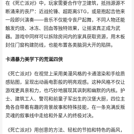
在《死亡派对》中，玩家需要合作守卫建筑，抵挡源源不
断涌来的丧尸：近战抡锤、超距离STG，或是抱起吉他来
一段即兴演奏——音乐不仅能令丧尸起舞，不同人物还能
触发灼烧、冰冻、回血等独特效果，让摇滚真正成为武
器。游戏中同样可以拆除房间内的家具获取资源，用木板
封住门窗构建防线，也能布置各类脑洞大开的陷阱。
卡通暴力美学下的荒诞四侠
《死亡派对》在视觉上采用美漫风格的卡通渲染和手绘质
感贴图，呈现出动画电影般的明亮观感。这种风格不仅让
游戏更具亲和力，也巧妙地展现其讽刺和幽默的内核。护
士、建筑工人、警司和前童子军出生的汉堡大厨，四位主
角各自带着有趣的背景故事和特殊技能，在一条充满反叛
灵魂的叙事线中走给和外星人的终极对决。
《死亡派对》用创意的方法、轻松的节拍和特色的画风，