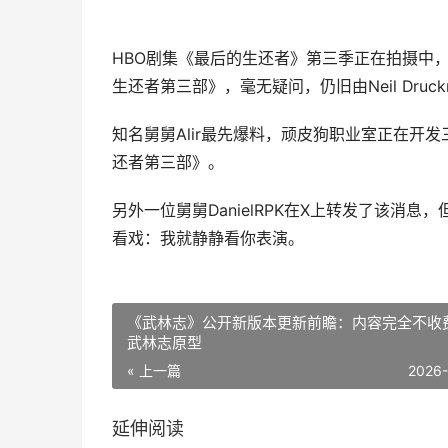
HBO剧集《最后的生还者》第三季正在拍摄中
生还者第三部》，毫无疑问，仍旧由Neil Druck
知名舅舅Alir最先爆料，顽皮狗职业室正在开
还者第三部》。
另外一位舅舅DanielRPK在X上转发了该消
看戏：我就静静看你表演。
《武林志》公开新版本更新前瞻：内容完全不收
武林志原型
« 上一篇
2026
延伸阅读