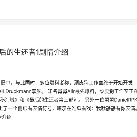
后的生还者1剧情介绍
拍摄中，与此同时，多位爆料者称，顽皮狗工作室终于开始开发
Druckmann掌舵。 知名舅舅Alir最先爆料，顽皮狗工作室正
域》和《最后的生还者第三部》。 另外一位舅舅DanielRP
上了一个侧眼看表情符号，暗示在吃瓜看戏：我就静静看你表演。
情介绍