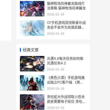
猫神牧场风神翼龙路线打
法策略 猫神牧场风神翼龙
2026-05-29
CF手机游戏双持斯泰尔战
龙会不会作为充值武器上
线 cf手机游戏双持怎么玩
2026-05-29
经典文章
光遇4.6每天任务如何做
光遇任务4.2
2026-05-29
《黑色沙漠》手机游戏推
出独立PC客户端 《黑色
沙漠》手机版下载
2026-05-29
贪吃蛇大作战领取小恐龙
皮肤需要啥子段位 贪吃蛇
大作战领取深渊巨口皮肤
2026-05-29