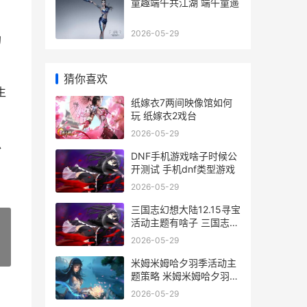
童趣端午共江湖 端午童遥
2026-05-29
的
猜你喜欢
生
纸嫁衣7两间映像馆如何
玩 纸嫁衣2戏台
2026-05-29
瓜
DNF手机游戏啥子时候公
开测试 手机dnf类型游戏
2026-05-29
三国志幻想大陆12.15寻宝
活动主题有啥子 三国志幻
想大陆0.1折
2026-05-29
»
米姆米姆哈夕羽季活动主
题策略 米姆米姆哈夕羽雀
怎么培育
2026-05-29