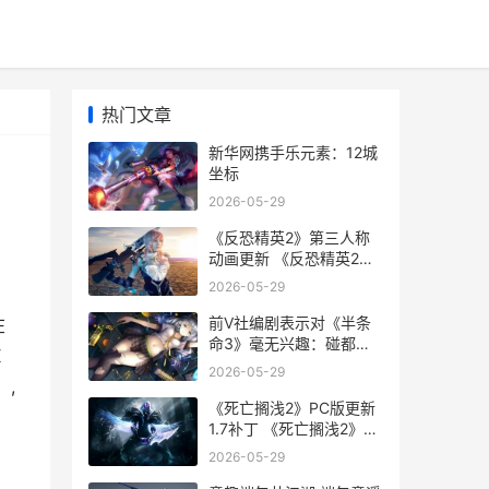
热门文章
新华网携手乐元素：12城
坐标
2026-05-29
《反恐精英2》第三人称
动画更新 《反恐精英2》
直接安装游戏
2026-05-29
前V社编剧表示对《半条
在
命3》毫无兴趣：碰都不
K
想碰
2026-05-29
,
《死亡搁浅2》PC版更新
1.7补丁 《死亡搁浅2》
PC修改器
2026-05-29