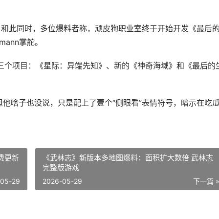
，和此同时，多位爆料者称，顽皮狗职业室终于开始开发《最后
mann掌舵。
发三个项目：《星际：异端先知》、新的《神奇海域》和《最后的
息，但他啥子也没说，只是配上了壹个“侧眼看”表情符号，暗示在吃
费更新
《武林志》新版本多地图爆料：面积扩大数倍 武林志
完整版游戏
-05-29
2026-05-29
下一篇 