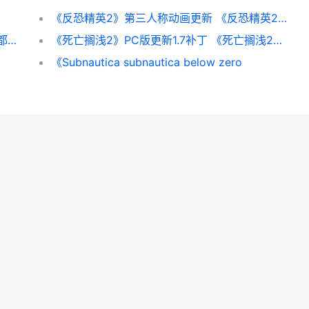
《反恐精英2》第三人称动画更新 《反恐精英2》直接安装游戏
前V社编剧表示对《半条命3》毫无兴趣：碰都不想碰
《死亡搁浅2》PC版更新1.7补丁 《死亡搁浅2》PC修改器
《Subnautica subnautica below zero