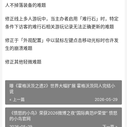
人不掉落装备的难题
修正线上多人游玩中，当主办者启用「难行石」时，特定
条件下访客的难行石相关游玩记录无法正确更新的难题
修正于「外观配置」中以鼠标左键点击移动光标时也许发
生的崩溃难题
修正其他轻微难题
曝《霍格沃茨之遗2》世界大幅扩展 霍格沃茨同人完结小
说
« 上一篇
2026-05-29
《愤怒的小鸟》荣获2026微博之夜“国际典范IP荣誉” 愤怒
的小鸟官网
2026-05-29
下一篇 »