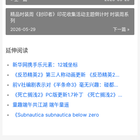
精品时装周《封印者》印花收集活动主题倒计时 时装周系
列
2026-05-29
下一篇 »
延伸阅读
新华网携手乐元素：12城坐标
《反恐精英2》第三人称动画更新 《反恐精英2》直接安装游戏
前V社编剧表示对《半条命3》毫无兴趣：碰都不想碰
《死亡搁浅2》PC版更新1.7补丁 《死亡搁浅2》PC修改器
童趣端午共江湖 端午童遥
《Subnautica subnautica below zero