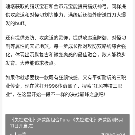
魂塔获取的猎妖宝石和金币元宝能提高猎妖神弓，同样提
供攻魔道和对怪切割等能力，满级后还额外赠送首刀大爆
发的buff。
还有提供双防、攻魔道的灵饰，提供攻魔道防御、对怪切
割等属性的天罡地煞，每一步成长都对攻防双路线综合强
化，体现出沉默复古和微变爽感的最佳融合，散人能稳步
发育、大佬能追求极点。
如果你就想要找一款既有狂飙快感，又有平衡耐玩的三职
业传奇，现在就打开996传奇盒子，搜索“狂风神技三职
业”，在这里开始一段不一样的决战巅峰之旅吧!
《失控进化》鸿蒙版组合Pura 《失控进化》鸿蒙版测5月
11日开启,在
« 上一篇
2026-05-29