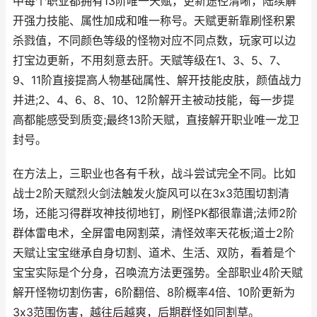
中每个职业都拥有13阶唯一天赋，更新途径清晰，陆续解
开强力技能、属性加成和唯一称号。天赋更新靠刷怪积累
杀戮值，不同颜色等级的怪物对应不同点数，玩家可以边
打宝边更新，不用刻意去肝。天赋等级在1、3、5、7、
9、11阶直接提高人物基础属性、解开技能皮肤，颜值战力
并进;2、4、6、8、10、12阶解开主被动技能，每一步提
高都能感受到质变;最终13阶天赋，直接解开职业唯一龙卫
封号。
在方法上，三职业也各有千秋，战斗尝试完全不同。比如
战士2阶天赋烈火剑法触发火旋风可以在3x3范围切割清
场，还能习得群攻神技彻地钉，刷怪PK都很靠谱;法师2阶
群体雷电术，全屏雷电网割菜，清怪效率天花板;道士2阶
天赋让宝宝继承自身切割、道术、生活、双防，看着是个
宝宝实际是个分身，召唤流方法更强势。全部职业4阶天赋
解开怪物切割伤害，6阶翻倍、8阶概率4倍、10阶更新为
3x3范围伤害，越往后越爽，后期群怪如同割草。