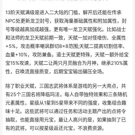
13阶天赋满级是进入二大陆的门槛，解开后还能在传承
NPC处更新龙卫封号，获取海量基础属性和附加属性，封
号等级越高加成越强，更有唯一龙卫天赋强化。比如战士
和法师的龙卫天赋前期一致，天赋一加对怪增伤、全属性
+5%，攻击概率嘲讽群切8×8范围;天赋二提高切割倍率、
血量+10%，攻防兼备。道士天赋更特殊，天赋一额外给宝
宝15%攻速，天赋二让两只月灵融合为月神，继承210%属
性，召唤流直接质变，后期宝宝输出碾压全场。
除了职业天赋，三国志武将体系是游戏的另一大亮点，共
有25个三国名将降临玛法，每人自带独特效果和三条随机
元素属性，星级从1星到5星带来不同的强度，收集组合趣
味十足。这些武将可以通过任务和活动主题产出的点将令
抽取，也能直接用元宝，最让人高兴的是，如果抽到了已
有的武将，可以按星级返还元宝，不浪费资源。