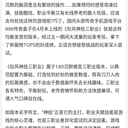
沉默的脑洞里总有繁琐的操作……如果想同时感受攻速拉
满、技能酷炫、职业平衡又有长线养老的散人低保，应该
去何处找这样的游戏呢?巧了，国内头部传奇手机游戏平台
996传奇盒子在4月末上线的《狂风神技三职业》就是这样
均衡发育的版本，经过五一期间大流量的玩家考验，拿下
了新服榜TOP5的好成绩，正适合想接受挑战的玩家深入尝
试。
《狂风神技三职业》属于1.80沉默微变三职业版本，以典
范配置为基础，打造恰到好处的微变数值，既有刀刀入肉
的狂飙爽感，也不会由于数值崩坏失去长线趣味。三职业
各有特色，平衡耐玩，老传奇情怀和新方法快感兼得，可
谓人气口碑双在线。
如版本名字所言，“神技”正是它的主打，职业天赋技能是游
戏的核心灵魂，也是三职业差异化尝试的决定因素。游戏