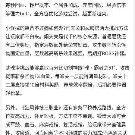
每秒回血、鞭尸概率、全属性加成、元宝回收、经验倍率
等强力buff，全方位优化游戏尝试，越更新越爽。
小怪掉的装备不过瘾如何办?闯天关和武魂塔两大挑战方法
让玩家都不白来。闯天关是代币的核心来源，首通层数还
有三倍奖励，指定层数额外给荣誉勋章，攻击概率斩杀怪
物固定血量，层数越高斩杀效果越强，后期打BOSS神器。
武魂塔挑战能够赢取百分比切割神器“魂・霸者之刃”，攻击
概率斩杀怪物1%血量，每通关一层能得海量材料，通关十
二层直接领10倍材料奖励，养成效率翻倍，后期必要神器
轻松拿。
另外，《狂风神技三职业》还有多条平稳养成路线，全方
位提高战力、补足短板，方法丰盛不单调。锻造大师可合
成军鼓、血石、麻痹戒指、复活戒指，给玩家带来基础属
性、攻魔道、回血回蓝等不同领域的实力加成;消耗通关武