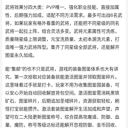
武将效果分四大类：PVP唯一、强化职业技能、直接加属
性、后期强力加成，适配不同方法需求。最多可出战6名武
将，如果玩家有格外看重的武将，还能把不同星级的同名
武将一起拉上阵，组合灵活多变。武将元素属性可洗练，
质量随星级上限调整，元宝洗质量、太初本源洗元素，打
造唯一强力武将阵型。集齐了同星级全部武将，还能解开
图鉴永久加成。
能“集邮”的也不只是武将，游戏的装备图鉴体系也大有讲
究，第一次拾取对应装备就能激活图鉴并领取图鉴碎片。
这意味着过手就是打卡，玩家不用为收集图鉴囤装备，可
以安心开始自动回收解放背包空间。激活图鉴需消耗黑铁
矿石、图鉴碎片，后期追加圣域碎片，资源获取轻松，刷
怪打宝就能攒齐。激活套装图鉴解开生活加成和声望，声
望可在二大陆更新图鉴称号，综合提高攻魔道、防御、血
量、魔防，称号等级达标还能解开忽视防御、金币回收、