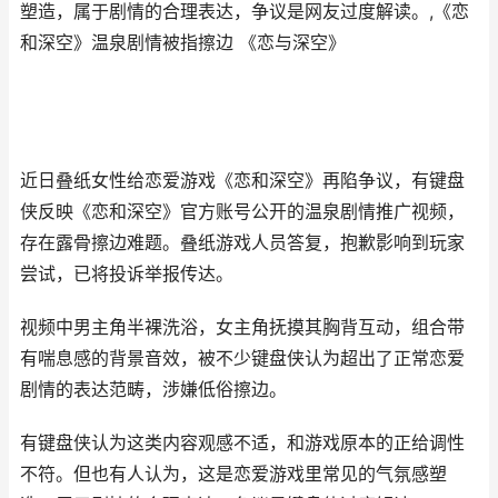
塑造，属于剧情的合理表达，争议是网友过度解读。,《恋
和深空》温泉剧情被指擦边 《恋与深空》
近日叠纸女性给恋爱游戏《恋和深空》再陷争议，有键盘
侠反映《恋和深空》官方账号公开的温泉剧情推广视频，
存在露骨擦边难题。叠纸游戏人员答复，抱歉影响到玩家
尝试，已将投诉举报传达。
视频中男主角半裸洗浴，女主角抚摸其胸背互动，组合带
有喘息感的背景音效，被不少键盘侠认为超出了正常恋爱
剧情的表达范畴，涉嫌低俗擦边。
有键盘侠认为这类内容观感不适，和游戏原本的正给调性
不符。但也有人认为，这是恋爱游戏里常见的气氛感塑