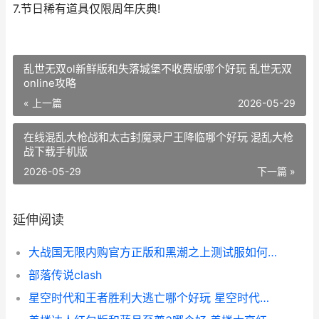
7.节日稀有道具仅限周年庆典!
乱世无双ol新鲜版和失落城堡不收费版哪个好玩 乱世无双
online攻略
« 上一篇
2026-05-29
在线混乱大枪战和太古封魔录尸王降临哪个好玩 混乱大枪
战下载手机版
2026-05-29
下一篇 »
延伸阅读
大战国无限内购官方正版和黑潮之上测试服如何玩 大国战无限元宝
部落传说clash
星空时代和王者胜利大逃亡哪个好玩 星空时代官网