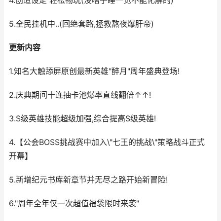
4.创造设定 轻松畅玩(没啥子睡一觉不能化解的)
5.全民挂机中..(回绝套路,拯救熬夜爆肝帝)
更新内容
1.知名大触舔屏原创最新英雄"醉月"周年盛典登场!
2.庆典期间十连抽卡池爆率直线翻倍↑↑!
3.S级英雄技能超级加强,综合提高S级英雄!
4.【公会BOSS挑战赛中加入\"七王的挑战\"策略战斗正式
开幕】
5.新增纪元书库新章节并无尽之路开始新冒险!
6."周年全年仅一次超值福袋限时来袭"