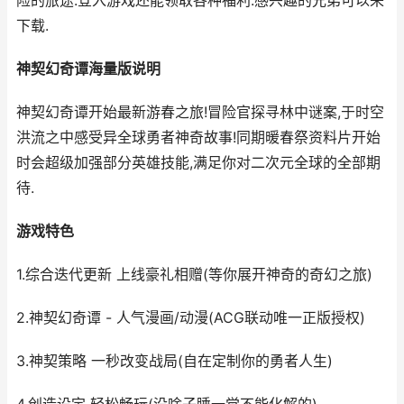
险的旅途.登入游戏还能领取各种福利.感兴趣的兄弟可以来
下载.
神契幻奇谭海量版说明
神契幻奇谭开始最新游春之旅!冒险官探寻林中谜案,于时空
洪流之中感受异全球勇者神奇故事!同期暖春祭资料片开始
时会超级加强部分英雄技能,满足你对二次元全球的全部期
待.
游戏特色
1.综合迭代更新 上线豪礼相赠(等你展开神奇的奇幻之旅)
2.神契幻奇谭 - 人气漫画/动漫(ACG联动唯一正版授权)
3.神契策略 一秒改变战局(自在定制你的勇者人生)